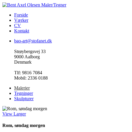
Skip
to
Menu
Forside
main
Værker
content
CV
Kontakt
bao-art@stofanet.dk
Strøybergsvej 33
9000 Aalborg
Denmark
Tlf: 9816 7084
Mobil: 2336 0188
Malerier
Tegninger
Skulpturer
View Larger
Rom, søndag morgen